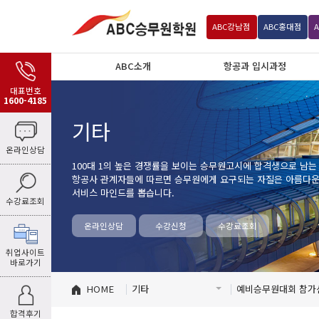
ABC
강남점
ABC
홍대점
ABC소개
항공과 입시과정
대표번호
1600-4185
기타
온라인상담
100대 1의 높은 경쟁률을 보이는 승무원고시에 합격생으로 남는
항공사 관계자들에 따르면 승무원에게 요구되는 자질은 아름다운 
서비스 마인드를 뽑습니다.
수강료조회
온라인상담
수강신청
수강료조회
취업사이트
바로가기
HOME
기타
예비승무원대회 참가
합격후기