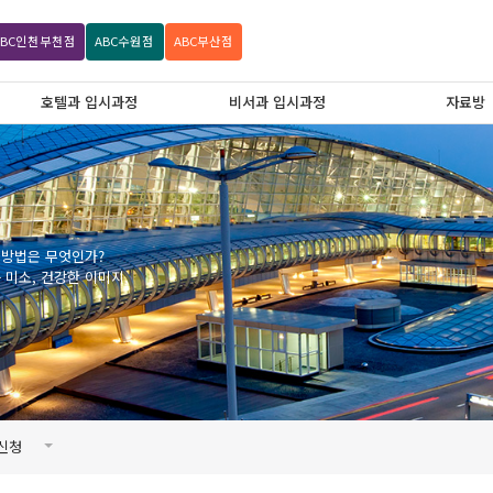
ABC
인천부천점
ABC
수원점
ABC
부산점
호텔과 입시과정
비서과 입시과정
자료방
 방법은 무엇인가?
미소, 건강한 이미지,
신청