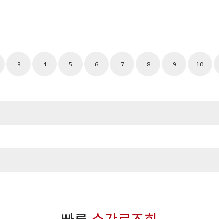
3
4
5
6
7
8
9
10
맨끝
빠른
수강료조회